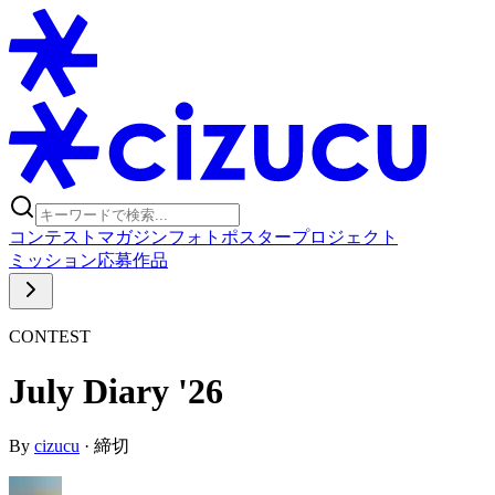
コンテスト
マガジン
フォトポスタープロジェクト
ミッション
応募作品
CONTEST
July Diary '26
By
cizucu
·
締切