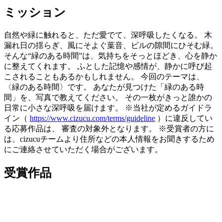
ミッション
自然や緑に触れると、ただ愛でて、深呼吸したくなる。 木
漏れ日の揺らぎ、風にそよぐ葉音、ビルの隙間にひそむ緑。
そんな“緑のある時間”は、気持ちをそっとほどき、心を静か
に整えてくれます。 ふとした記憶や感情が、静かに呼び起
こされることもあるかもしれません。 今回のテーマは、
〈緑のある時間〉です。 あなたが見つけた「緑のある時
間」を、写真で教えてください。 その一枚がきっと誰かの
日常に小さな深呼吸を届けます。 ※当社が定めるガイドラ
イン（
https://www.cizucu.com/terms/guideline
）に違反してい
る応募作品は、 審査の対象外となります。 ※受賞者の方に
は、cizucuチームより住所などの本人情報をお聞きするため
にご連絡させていただく場合がございます。
受賞作品