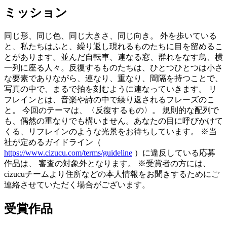
ミッション
同じ形、同じ色、同じ大きさ、同じ向き。 外を歩いている
と、私たちはふと、繰り返し現れるものたちに目を留めるこ
とがあります。並んだ自転車、連なる窓、群れをなす鳥、横
一列に座る人々。反復するものたちは、ひとつひとつは小さ
な要素でありながら、連なり、重なり、間隔を持つことで、
写真の中で、まるで拍を刻むように連なっていきます。 リ
フレインとは、音楽や詩の中で繰り返されるフレーズのこ
と。 今回のテーマは、〈反復するもの〉。 規則的な配列で
も、偶然の重なりでも構いません。あなたの目に呼びかけて
くる、リフレインのような光景をお待ちしています。 ※当
社が定めるガイドライン（
https://www.cizucu.com/terms/guideline
）に違反している応募
作品は、 審査の対象外となります。 ※受賞者の方には、
cizucuチームより住所などの本人情報をお聞きするためにご
連絡させていただく場合がございます。
受賞作品