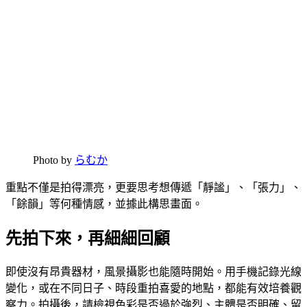
Photo by
らむか
重點不僅是拍得漂亮，更要思考想傳遞「靜謐」、「張力」、
「餘韻」等何種情感，並據此構思畫面。
先拍下來，再細細回顧
即使沒有昂貴器材，風景攝影也能隨時開始。用手機記錄光線
變化，或在不同日子、時段重拍喜愛的地點，都能有效培養觀
察力。拍攝後，請檢視色彩是否過於強烈、主體是否明確、留