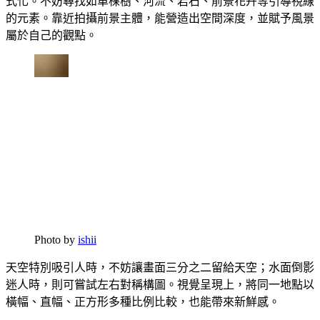
式化。不妨尋找如單棵樹、河流、岩石、前景花卉等引導視線
的元素。靠近拍攝前景主體，能營造出空間深度，並賦予風景
屬於自己的觀點。
Photo by
ishii
天空特別吸引人時，不妨讓畫面三分之二留給天空；水面倒影
迷人時，則可嘗試左右對稱構圖。視覺呈現上，將同一地點以
橫幅、直幅、正方形多種比例比較，也能帶來新鮮感。