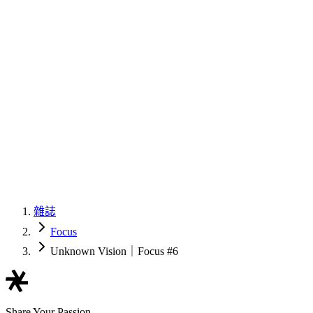
雜誌
Focus
Unknown Vision｜Focus #6
Share Your Passion,