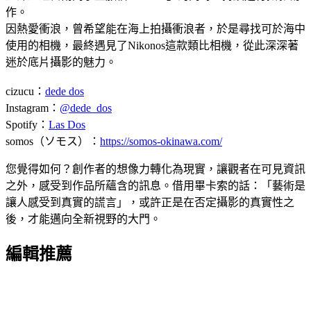
作。
因熱愛衝浪，曾希望能在海上拍攝衝浪者，於是尋找可於海中
使用的相機，最終遇見了Nikonos這款類比相機，從此深深著
迷於底片攝影的魅力。
cizucu：
dede dos
Instagram：
@dede_dos
Spotify：
Las Dos
somos（ソモス）：
https://somos-okinawa.com/
您覺得如何？創作者的想像力轉化為現實，讓觀者在可見資訊
之外，感受到作品所蘊含的訊息。借用畢卡索的話：「藝術是
讓人感受到真實的謊言」，或許正是在否定攝影的真實性之
後，才能邁向全新視野的大門。
編輯推薦