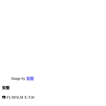
Image by
栄樹
栄樹
📷 FUJIFILM X-T30