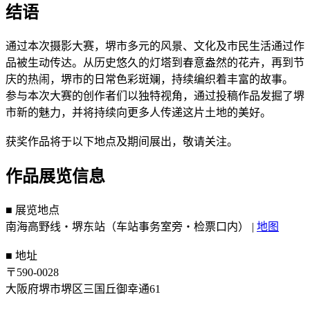
结语
通过本次摄影大赛，堺市多元的风景、文化及市民生活通过作
品被生动传达。从历史悠久的灯塔到春意盎然的花卉，再到节
庆的热闹，堺市的日常色彩斑斓，持续编织着丰富的故事。
参与本次大赛的创作者们以独特视角，通过投稿作品发掘了堺
市新的魅力，并将持续向更多人传递这片土地的美好。
获奖作品将于以下地点及期间展出，敬请关注。
作品展览信息
■ 展览地点
南海高野线・堺东站（车站事务室旁・检票口内） |
地图
■ 地址
〒590-0028
大阪府堺市堺区三国丘御幸通61