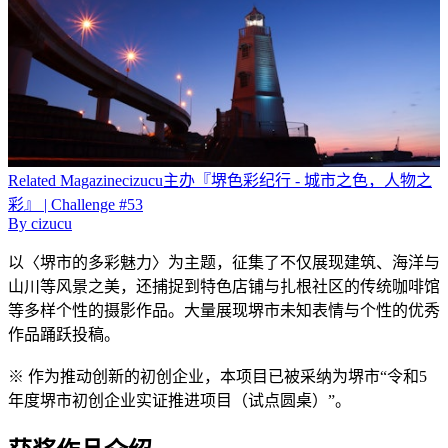
Related
Magazine
cizucu主办『堺色彩纪行 - 城市之色，人物之
彩』 | Challenge #53
By
cizucu
以〈堺市的多彩魅力〉为主题，征集了不仅展现建筑、海洋与
山川等风景之美，还捕捉到特色店铺与扎根社区的传统咖啡馆
等多样个性的摄影作品。大量展现堺市未知表情与个性的优秀
作品踊跃投稿。
※ 作为推动创新的初创企业，本项目已被采纳为堺市“令和5
年度堺市初创企业实证推进项目（试点圆桌）”。