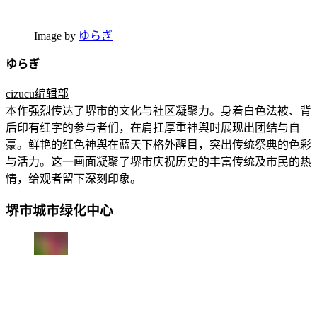
Image by
ゆらぎ
ゆらぎ
cizucu编辑部
本作强烈传达了堺市的文化与社区凝聚力。身着白色法被、背
后印有红字的参与者们，在肩扛厚重神舆时展现出团结与自
豪。鲜艳的红色神舆在蓝天下格外醒目，突出传统祭典的色彩
与活力。这一画面凝聚了堺市庆祝历史的丰富传统及市民的热
情，给观者留下深刻印象。
堺市城市绿化中心