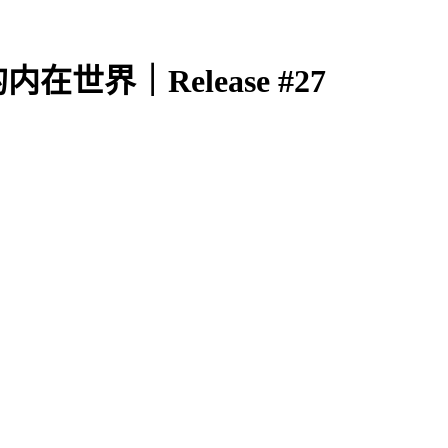
界｜Release #27