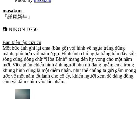
Photo by
masakun
masakun
「謹賀新年」
📷 NIKON D750
Ban biên tập cizucu
Một bức ảnh ghi lại ema (bùa gỗ) với hình vẽ ngựa trắng dũng
mãnh, phù hợp với năm Ngọ. Hình ảnh chú ngựa trắng tràn đầy sức
sống cùng dòng chữ “Hòa Bình” mang đến hy vọng cho một năm
mới. Việc phản chiếu hình ảnh người phụ nữ đang ngắm ema trong
khung hình cũng là một điểm nhấn, như thể chúng ta gửi gắm mong
ước về một năm tốt lành cho cô ấy, khiến người xem dễ dàng đồng
cảm và đắm chìm vào tác phẩm.