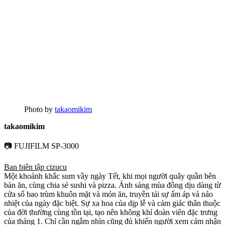
Photo by
takaomikim
takaomikim
📷 FUJIFILM SP-3000
Ban biên tập cizucu
Một khoảnh khắc sum vầy ngày Tết, khi mọi người quây quần bên
bàn ăn, cùng chia sẻ sushi và pizza. Ánh sáng mùa đông dịu dàng từ
cửa sổ bao trùm khuôn mặt và món ăn, truyền tải sự ấm áp và náo
nhiệt của ngày đặc biệt. Sự xa hoa của dịp lễ và cảm giác thân thuộc
của đời thường cùng tồn tại, tạo nên không khí đoàn viên đặc trưng
của tháng 1. Chỉ cần ngắm nhìn cũng đủ khiến người xem cảm nhận