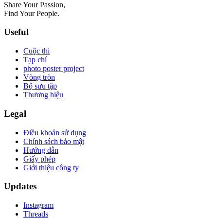
Share Your Passion,
Find Your People.
Useful
Cuộc thi
Tạp chí
photo poster project
Vòng tròn
Bộ sưu tập
Thương hiệu
Legal
Điều khoản sử dụng
Chính sách bảo mật
Hướng dẫn
Giấy phép
Giới thiệu công ty
Updates
Instagram
Threads