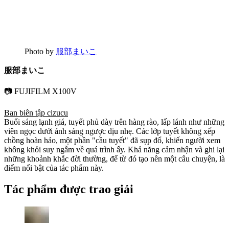
Photo by
服部まいこ
服部まいこ
📷 FUJIFILM X100V
Ban biên tập cizucu
Buổi sáng lạnh giá, tuyết phủ dày trên hàng rào, lấp lánh như những
viên ngọc dưới ánh sáng ngược dịu nhẹ. Các lớp tuyết không xếp
chồng hoàn hảo, một phần "cầu tuyết" đã sụp đổ, khiến người xem
không khỏi suy ngẫm về quá trình ấy. Khả năng cảm nhận và ghi lại
những khoảnh khắc đời thường, để từ đó tạo nên một câu chuyện, là
điểm nổi bật của tác phẩm này.
Tác phẩm được trao giải