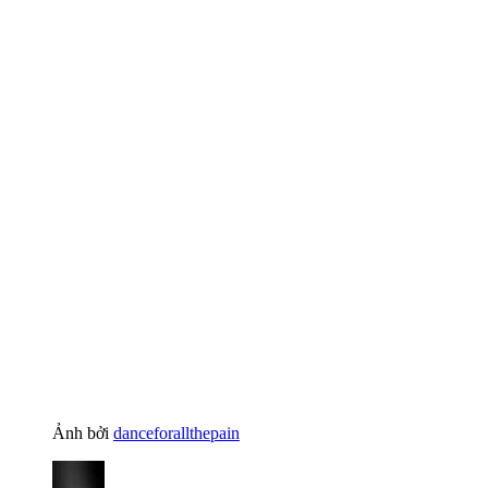
Ảnh bởi
danceforallthepain