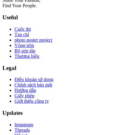
Share Your Passion,
Find Your People.
Useful
Cuộc thi
Tạp chí
photo poster project
Vòng tròn
Bộ sưu tập
Thương hiệu
Legal
Điều khoản sử dụng
Chính sách bảo mật
Hướng dẫn
Giấy phép
Giới thiệu công ty
Updates
Instagram
Threads