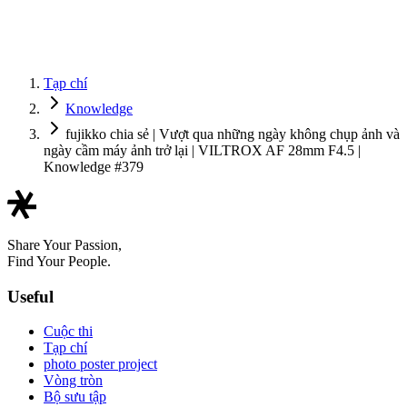
Tạp chí
Knowledge
fujikko chia sẻ | Vượt qua những ngày không chụp ảnh và
ngày cầm máy ảnh trở lại | VILTROX AF 28mm F4.5 |
Knowledge #379
Share Your Passion,
Find Your People.
Useful
Cuộc thi
Tạp chí
photo poster project
Vòng tròn
Bộ sưu tập