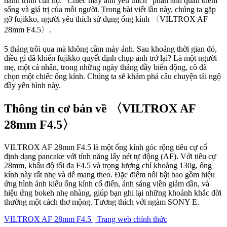
hành trình của họ. “Chiếc máy ảnh yêu thích” phản ánh quan điểm
sống và giá trị của mỗi người. Trong bài viết lần này, chúng ta gặp
gỡ fujikko, người yêu thích sử dụng ống kính 〈VILTROX AF
28mm F4.5〉.
5 tháng trôi qua mà không cầm máy ảnh. Sau khoảng thời gian đó,
điều gì đã khiến fujikko quyết định chụp ảnh trở lại? Là một người
mẹ, một cá nhân, trong những ngày tháng đầy biến động, cô đã
chọn một chiếc ống kính. Chúng ta sẽ khám phá câu chuyện tái ngộ
đầy yên bình này.
Thông tin cơ bản về 〈VILTROX AF
28mm F4.5〉
VILTROX AF 28mm F4.5 là một ống kính góc rộng tiêu cự cố
định dạng pancake với tính năng lấy nét tự động (AF). Với tiêu cự
28mm, khẩu độ tối đa F4.5 và trọng lượng chỉ khoảng 130g, ống
kính này rất nhẹ và dễ mang theo. Đặc điểm nổi bật bao gồm hiệu
ứng hình ảnh kiểu ống kính cổ điển, ánh sáng viền giảm dần, và
hiệu ứng bokeh nhẹ nhàng, giúp bạn ghi lại những khoảnh khắc đời
thường một cách thơ mộng. Tương thích với ngàm SONY E.
VILTROX AF 28mm F4.5 | Trang web chính thức