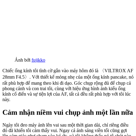
Ảnh bởi
fujikko
Chiếc ống kính tôi tình cờ gắn vào máy hôm đó là 〈VILTROX AF
28mm F4.5〉. Với thiết kế mỏng nhẹ của một ống kính pancake, nó
rất phù hợp để mang theo khi đi dạo. Góc chụp rộng đủ để chụp cả
phong cảnh và con trai tôi, cùng với hiệu ứng hình ảnh kiểu ống
kính cổ điển và sự tiện lợi của AF, tất cả đều rất phù hợp với tôi lúc
này.
Cảm nhận niềm vui chụp ảnh một lần nữa
Ngày tôi đeo máy ảnh lên vai sau một thời gian dài, chỉ riêng điều
đó đã khiến tôi cảm thấy vui. Ngay cả ánh sáng viền tối cũng gợi
lên cảm giác như chạm vào ký ức, và tôi không thấy nó tệ chút nào.