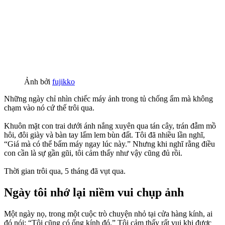
Ảnh bởi
fujikko
Những ngày chỉ nhìn chiếc máy ảnh trong tủ chống ẩm mà không
chạm vào nó cứ thế trôi qua.
Khuôn mặt con trai dưới ánh nắng xuyên qua tán cây, trán đẫm mồ
hôi, đôi giày và bàn tay lấm lem bùn đất. Tôi đã nhiều lần nghĩ,
“Giá mà có thể bấm máy ngay lúc này.” Nhưng khi nghĩ rằng điều
con cần là sự gần gũi, tôi cảm thấy như vậy cũng đủ rồi.
Thời gian trôi qua, 5 tháng đã vụt qua.
Ngày tôi nhớ lại niềm vui chụp ảnh
Một ngày nọ, trong một cuộc trò chuyện nhỏ tại cửa hàng kính, ai
đó nói: “Tôi cũng có ống kính đó.” Tôi cảm thấy rất vui khi được