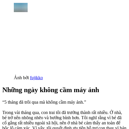
Ảnh bởi
fujikko
Những ngày không cầm máy ảnh
“5 tháng đã trôi qua mà không cầm máy ảnh.”
Trong vài tháng qua, con trai tôi đã trưởng thành rất nhiều. Ở nhà,
bé trở nên nhõng nhẽo và bướng bỉnh hơn. Tôi nghĩ rằng vì bé đã
cố gắng rất nhiều ngoài xã hội, nên ở nhà bé cảm thấy an toàn để
bộc lộ cảm xúc. Vì vậy, tôi quyết định ưu tiên hỗ trợ con thay vì bản