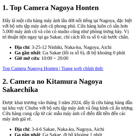
1. Top Camera Nagoya Honten
Đây là một cửa hàng máy ảnh lâu đời nổi tiếng tại Nagoya, đặc biệt
với bộ sưu tập máy ảnh cũ phong phú. Cửa hàng luôn có sẵn hơn
5.000 máy ảnh cũ và còn có studio cũng như phòng trưng bày. Vị
trí thuận tiện ngay tại ga Sakae, chỉ cách lối ra số 6 vài bước chân.
Địa chỉ
: 3-25-12 Nishiki, Naka-ku, Nagoya, Aichi
Ga gần nhất
: Ga Sakae (lối ra số 6), đi bộ khoảng 0 phút
Giờ mở cửa
: 10:00 ~ 20:00
Top Camera Nagoya Honten | Trang web chính thức
2. Camera no Kitamura Nagoya
Sakaechika
Được khai trương vào tháng 3 năm 2024, đây là cửa hàng hàng đầu
tại khu vực Chubu với bộ sưu tập máy ảnh và ống kính cũ ấn tượng.
Cửa hàng cung cấp từ các mẫu máy ảnh cổ điển đắt tiền đến các
máy ảnh giá rẻ.
Địa chỉ
: 3-4-6 Sakae, Naka-ku, Nagoya, Aichi
Ga gần nhất
: Ga Sakae, đi bộ khoảng 1 phút