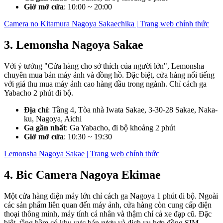
Giờ mở cửa
: 10:00 ~ 20:00
Camera no Kitamura Nagoya Sakaechika | Trang web chính thức
3. Lemonsha Nagoya Sakae
Với ý tưởng "Cửa hàng cho sở thích của người lớn", Lemonsha
chuyên mua bán máy ảnh và đồng hồ. Đặc biệt, cửa hàng nổi tiếng
với giá thu mua máy ảnh cao hàng đầu trong ngành. Chỉ cách ga
Yabacho 2 phút đi bộ.
Địa chỉ
: Tầng 4, Tòa nhà Iwata Sakae, 3-30-28 Sakae, Naka-
ku, Nagoya, Aichi
Ga gần nhất
: Ga Yabacho, đi bộ khoảng 2 phút
Giờ mở cửa
: 10:30 ~ 19:30
Lemonsha Nagoya Sakae | Trang web chính thức
4. Bic Camera Nagoya Ekimae
Một cửa hàng điện máy lớn chỉ cách ga Nagoya 1 phút đi bộ. Ngoài
các sản phẩm liên quan đến máy ảnh, cửa hàng còn cung cấp điện
thoại thông minh, máy tính cá nhân và thậm chí cả xe đạp cũ. Đặc
biệt, tầng hầm có khu vực bán rượu và dịch vụ hợp đồng SIM.