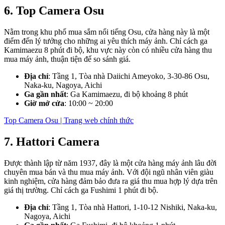
6. Top Camera Osu
Nằm trong khu phố mua sắm nổi tiếng Osu, cửa hàng này là một
điểm đến lý tưởng cho những ai yêu thích máy ảnh. Chỉ cách ga
Kamimaezu 8 phút đi bộ, khu vực này còn có nhiều cửa hàng thu
mua máy ảnh, thuận tiện để so sánh giá.
Địa chỉ
: Tầng 1, Tòa nhà Daiichi Ameyoko, 3-30-86 Osu,
Naka-ku, Nagoya, Aichi
Ga gần nhất
: Ga Kamimaezu, đi bộ khoảng 8 phút
Giờ mở cửa
: 10:00 ~ 20:00
Top Camera Osu | Trang web chính thức
7. Hattori Camera
Được thành lập từ năm 1937, đây là một cửa hàng máy ảnh lâu đời
chuyên mua bán và thu mua máy ảnh. Với đội ngũ nhân viên giàu
kinh nghiệm, cửa hàng đảm bảo đưa ra giá thu mua hợp lý dựa trên
giá thị trường. Chỉ cách ga Fushimi 1 phút đi bộ.
Địa chỉ
: Tầng 1, Tòa nhà Hattori, 1-10-12 Nishiki, Naka-ku,
Nagoya, Aichi