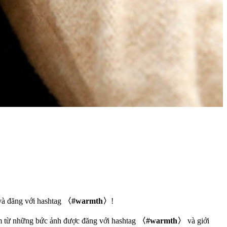
và đăng với hashtag
〈#warmth〉
!
ẩm từ những bức ảnh được đăng với hashtag
〈#warmth〉
và giới