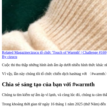
Related
Magazine
cizucu tổ chức 'Touch of Warmth' | Challenge #169
By
cizucu
Cuộc thi thu thập những hình ảnh ấm áp dưới nhiều hình thức khác n
Vì vậy, lần này chúng tôi tổ chức chiến dịch hashtag với 〈#warmth
Chia sẻ sáng tạo của bạn với #warmth
Chúng ta tìm kiếm sự ấm áp vì lạnh, và cùng lúc đó, chúng ta cảm 
Trong khoảng thời gian từ ngày 16 tháng 1 năm 2025 (thứ Năm) đến 