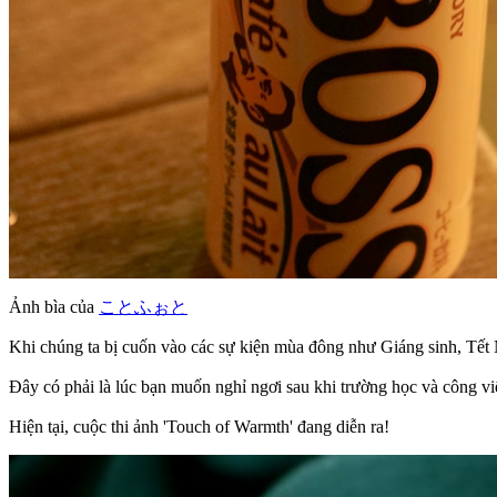
Ảnh bìa của
ことふぉと
Khi chúng ta bị cuốn vào các sự kiện mùa đông như Giáng sinh, Tết Ng
Đây có phải là lúc bạn muốn nghỉ ngơi sau khi trường học và công 
Hiện tại, cuộc thi ảnh 'Touch of Warmth' đang diễn ra!