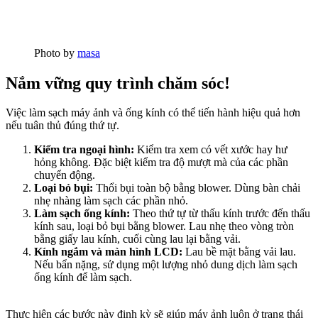
Photo by
masa
Nắm vững quy trình chăm sóc!
Việc làm sạch máy ảnh và ống kính có thể tiến hành hiệu quả hơn
nếu tuân thủ đúng thứ tự.
Kiểm tra ngoại hình:
Kiểm tra xem có vết xước hay hư
hỏng không. Đặc biệt kiểm tra độ mượt mà của các phần
chuyển động.
Loại bỏ bụi:
Thổi bụi toàn bộ bằng blower. Dùng bàn chải
nhẹ nhàng làm sạch các phần nhỏ.
Làm sạch ống kính:
Theo thứ tự từ thấu kính trước đến thấu
kính sau, loại bỏ bụi bằng blower. Lau nhẹ theo vòng tròn
bằng giấy lau kính, cuối cùng lau lại bằng vải.
Kính ngắm và màn hình LCD:
Lau bề mặt bằng vải lau.
Nếu bẩn nặng, sử dụng một lượng nhỏ dung dịch làm sạch
ống kính để làm sạch.
Thực hiện các bước này định kỳ sẽ giúp máy ảnh luôn ở trạng thái