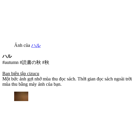
Ảnh của
ハル
ハル
#autumn #読書の秋 #秋
Ban biên tập cizucu
Một bức ảnh gợi nhớ mùa thu đọc sách. Thời gian đọc sách ngoài trờ
mùa thu bằng máy ảnh của bạn.