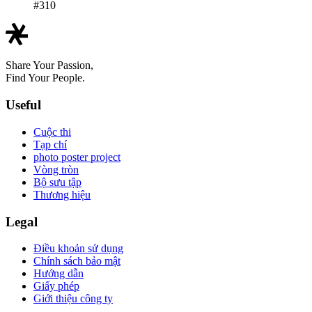
#310
Share Your Passion,
Find Your People.
Useful
Cuộc thi
Tạp chí
photo poster project
Vòng tròn
Bộ sưu tập
Thương hiệu
Legal
Điều khoản sử dụng
Chính sách bảo mật
Hướng dẫn
Giấy phép
Giới thiệu công ty