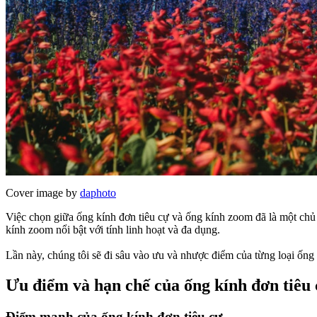
Cover image by
daphoto
Việc chọn giữa ống kính đơn tiêu cự và ống kính zoom đã là một chủ đ
kính zoom nổi bật với tính linh hoạt và đa dụng.
Lần này, chúng tôi sẽ đi sâu vào ưu và nhược điểm của từng loại ống 
Ưu điểm và hạn chế của ống kính đơn tiêu
Điểm mạnh của ống kính đơn tiêu cự