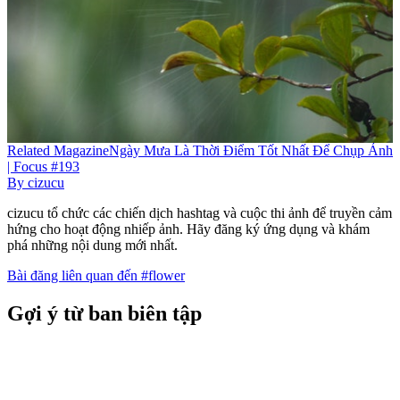
Related
Magazine
Ngày Mưa Là Thời Điểm Tốt Nhất Để Chụp Ảnh
| Focus #193
By
cizucu
cizucu tổ chức các chiến dịch hashtag và cuộc thi ảnh để truyền cảm
hứng cho hoạt động nhiếp ảnh. Hãy đăng ký ứng dụng và khám
phá những nội dung mới nhất.
Bài đăng liên quan đến #flower
Gợi ý từ ban biên tập