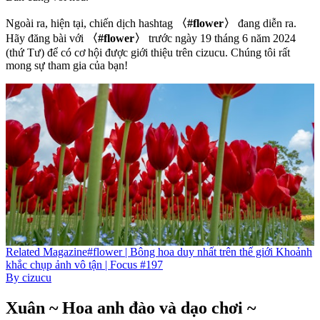
Ngoài ra, hiện tại, chiến dịch hashtag
〈#flower〉
đang diễn ra.
Hãy đăng bài với
〈#flower〉
trước ngày 19 tháng 6 năm 2024
(thứ Tư) để có cơ hội được giới thiệu trên cizucu. Chúng tôi rất
mong sự tham gia của bạn!
Related
Magazine
#flower | Bông hoa duy nhất trên thế giới Khoảnh
khắc chụp ảnh vô tận | Focus #197
By
cizucu
Xuân ~ Hoa anh đào và dạo chơi ~