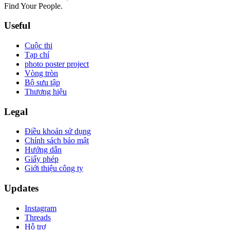
Find Your People.
Useful
Cuộc thi
Tạp chí
photo poster project
Vòng tròn
Bộ sưu tập
Thương hiệu
Legal
Điều khoản sử dụng
Chính sách bảo mật
Hướng dẫn
Giấy phép
Giới thiệu công ty
Updates
Instagram
Threads
Hỗ trợ