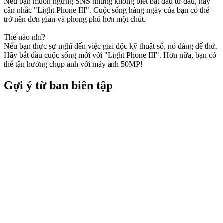
Nếu bạn muốn ngừng SNS nhưng không biết bắt đầu từ đâu, hãy
cân nhắc "Light Phone III". Cuộc sống hàng ngày của bạn có thể
trở nên đơn giản và phong phú hơn một chút.
Thế nào nhỉ?
Nếu bạn thực sự nghĩ đến việc giải độc kỹ thuật số, nó đáng để thử.
Hãy bắt đầu cuộc sống mới với "Light Phone III". Hơn nữa, bạn có
thể tận hưởng chụp ảnh với máy ảnh 50MP!
Gợi ý từ ban biên tập