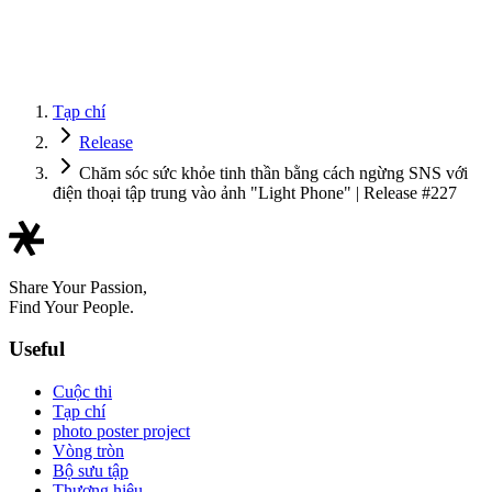
Tạp chí
Release
Chăm sóc sức khỏe tinh thần bằng cách ngừng SNS với
điện thoại tập trung vào ảnh "Light Phone" | Release #227
Share Your Passion,
Find Your People.
Useful
Cuộc thi
Tạp chí
photo poster project
Vòng tròn
Bộ sưu tập
Thương hiệu