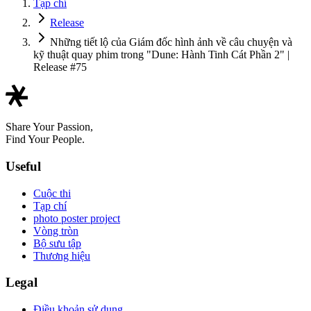
Tạp chí
Release
Những tiết lộ của Giám đốc hình ảnh về câu chuyện và
kỹ thuật quay phim trong "Dune: Hành Tinh Cát Phần 2" |
Release #75
Share Your Passion,
Find Your People.
Useful
Cuộc thi
Tạp chí
photo poster project
Vòng tròn
Bộ sưu tập
Thương hiệu
Legal
Điều khoản sử dụng