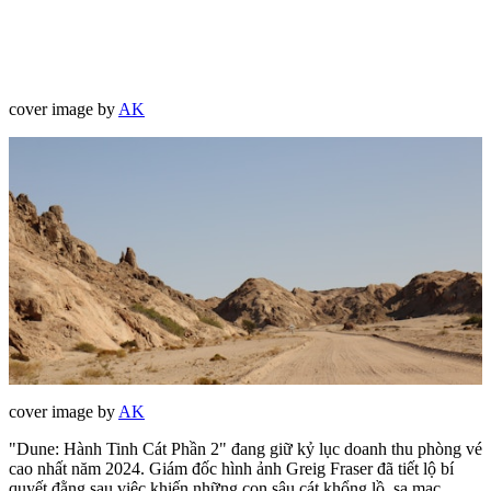
cover image by
AK
cover image by
AK
"Dune: Hành Tinh Cát Phần 2" đang giữ kỷ lục doanh thu phòng vé
cao nhất năm 2024. Giám đốc hình ảnh Greig Fraser đã tiết lộ bí
quyết đằng sau việc khiến những con sâu cát khổng lồ, sa mạc