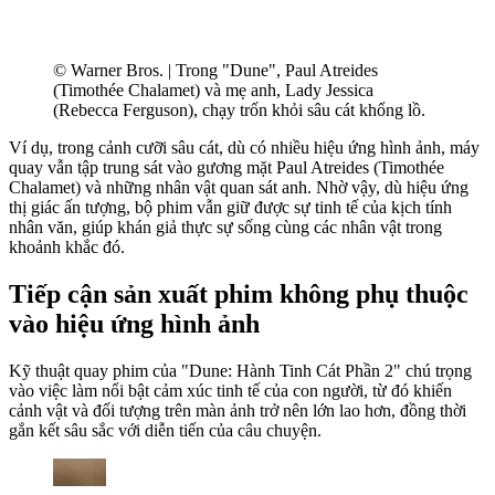
© Warner Bros. | Trong "Dune", Paul Atreides
(Timothée Chalamet) và mẹ anh, Lady Jessica
(Rebecca Ferguson), chạy trốn khỏi sâu cát khổng lồ.
Ví dụ, trong cảnh cưỡi sâu cát, dù có nhiều hiệu ứng hình ảnh, máy
quay vẫn tập trung sát vào gương mặt Paul Atreides (Timothée
Chalamet) và những nhân vật quan sát anh. Nhờ vậy, dù hiệu ứng
thị giác ấn tượng, bộ phim vẫn giữ được sự tinh tế của kịch tính
nhân văn, giúp khán giả thực sự sống cùng các nhân vật trong
khoảnh khắc đó.
Tiếp cận sản xuất phim không phụ thuộc
vào hiệu ứng hình ảnh
Kỹ thuật quay phim của "Dune: Hành Tinh Cát Phần 2" chú trọng
vào việc làm nổi bật cảm xúc tinh tế của con người, từ đó khiến
cảnh vật và đối tượng trên màn ảnh trở nên lớn lao hơn, đồng thời
gắn kết sâu sắc với diễn tiến của câu chuyện.