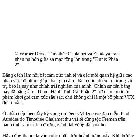
© Warner Bros. | Timothée Chalamet và Zendaya trao
nhau nụ hôn giữa sa mạc rộng lớn trong "Dune: Phần
2".
Bằng cách làm nổi bật cảm xúc tinh tế và các mối quan hệ giữa các
nhân vật, bộ phim giúp khán giả cảm nhận cuộc phiêu lưu trong vũ
trụ bao la này như chính trải nghiệm của mình. Chính sự cân bằng
này đã nâng tầm "Dune: Hành Tinh Cát Phần 2" trở thành một tác
phẩm khơi gợi cảm xúc sâu sắc, chứ không chỉ là một bộ phim VFX
đơn thuần.
Ở phần tiếp theo đầy kỳ vọng do Denis Villeneuve đạo diễn, Paul
Atreides do Timothée Chalamet thủ vai sẽ cùng tộc Fremen trên
hành tinh sa mạc lên đường giành lại vùng đất của họ.
Hãy cùng tham gia vào cuộc phiêu lưu hoành tráng này. Khi thưởng