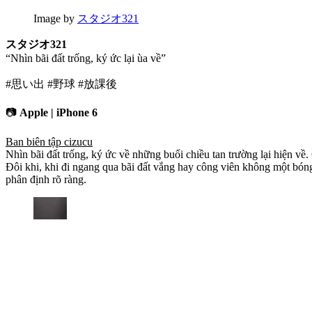
Image by
スタジオ321
スタジオ321
“Nhìn bãi đất trống, ký ức lại ùa về”
#思い出 #野球 #放課後
📷
Apple | iPhone 6
Ban biên tập cizucu
Nhìn bãi đất trống, ký ức về những buổi chiều tan trường lại hiện về.
Đôi khi, khi đi ngang qua bãi đất vắng hay công viên không một bóng 
phân định rõ ràng.