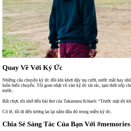
Quay Về Với Ký Ức
Những câu chuyện ký ức đôi khi khơi dậy nụ cười, nước mắt hay nhữn
luôn biến chuyển. Tôi gom nhặt vô vàn ký ức rải rác, tạm thời xếp ch
trước.
Bất chợt, tôi nhớ đến bài thơ của Takamura Kōtarō: “Trước mặt tôi k
Có lẽ, lối đi đến tương lai lại nằm đâu đó trong miền ký ức.
Chia Sẻ Sáng Tác Của Bạn Với #memories