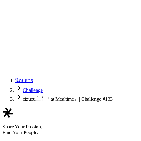
นิตยสาร
Challenge
cizucu主宰『at Mealtime』| Challenge #133
Share Your Passion,
Find Your People.