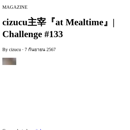
MAGAZINE
cizucu主宰『at Mealtime』|
Challenge #133
By
cizucu
·
7 กันยายน 2567