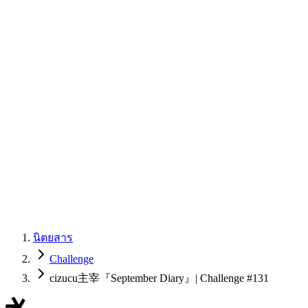
นิตยสาร
Challenge
cizucu主宰『September Diary』| Challenge #131