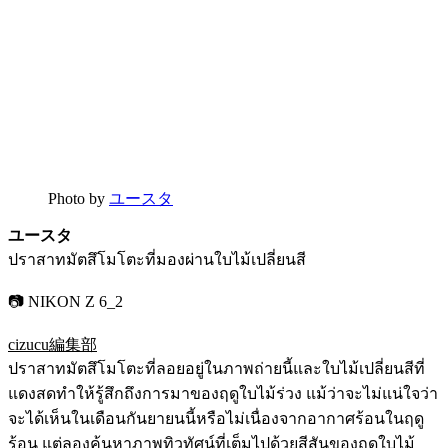
Photo by
ユースタ
ユースタ
ปราสาทมัตสึโมโตะที่มองผ่านใบไม้เปลี่ยนสี
📷 NIKON Z 6_2
cizucu編集部
ปราสาทมัตสึโมโตะที่ลอยอยู่ในภาพถ่ายนี้และใบไม้เปลี่ยนสีที่
แดงสดทำให้รู้สึกถึงการมาของฤดูใบไม้ร่วง แม้ว่าจะไม่แน่ใจว่า
จะได้เห็นในเดือนกันยายนนี้หรือไม่เนื่องจากอากาศร้อนในฤดู
ร้อน แต่ลองค้นหาภาพทิวทัศน์ที่เต็มไปด้วยสีสันของฤดูใบไม้