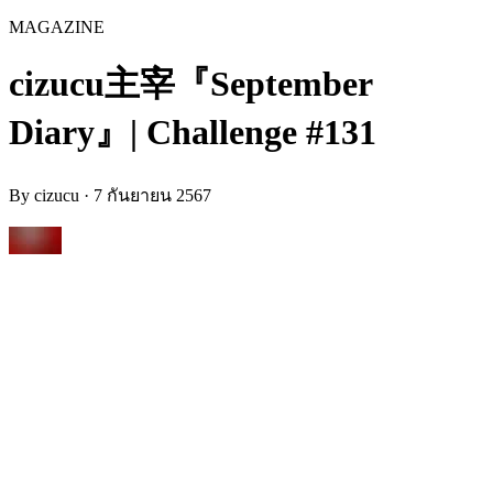
MAGAZINE
cizucu主宰『September
Diary』| Challenge #131
By
cizucu
·
7 กันยายน 2567