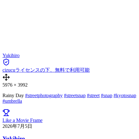
Yukihiro
cizucuライセンスの下、無料で利用可能
5976
×
3992
Rainy Day
#streetphotography
#streetsnap
#street
#snap
#kyotosnap
#umbrella
Like a Movie Frame
2026年7月5日
Yukihiro