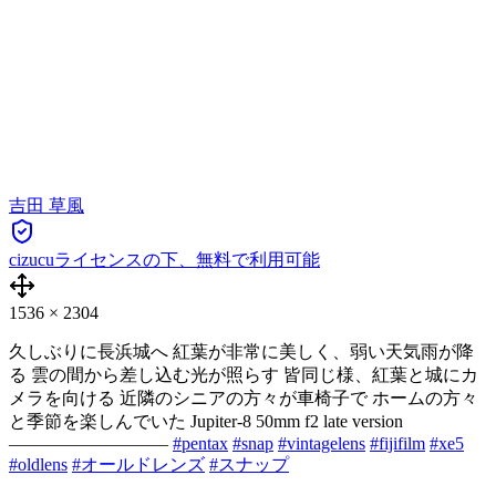
吉田 草風
cizucuライセンスの下、無料で利用可能
1536
×
2304
久しぶりに長浜城へ 紅葉が非常に美しく、弱い天気雨が降
る 雲の間から差し込む光が照らす 皆同じ様、紅葉と城にカ
メラを向ける 近隣のシニアの方々が車椅子で ホームの方々
と季節を楽しんでいた Jupiter-8 50mm f2 late version
—————————
#pentax
#snap
#vintagelens
#fijifilm
#xe5
#oldlens
#オールドレンズ
#スナップ