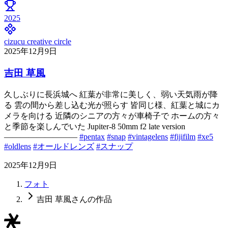
2025
cizucu creative circle
2025年12月9日
吉田 草風
久しぶりに長浜城へ 紅葉が非常に美しく、弱い天気雨が降
る 雲の間から差し込む光が照らす 皆同じ様、紅葉と城にカ
メラを向ける 近隣のシニアの方々が車椅子で ホームの方々
と季節を楽しんでいた Jupiter-8 50mm f2 late version
—————————
#pentax
#snap
#vintagelens
#fijifilm
#xe5
#oldlens
#オールドレンズ
#スナップ
2025年12月9日
フォト
吉田 草風さんの作品