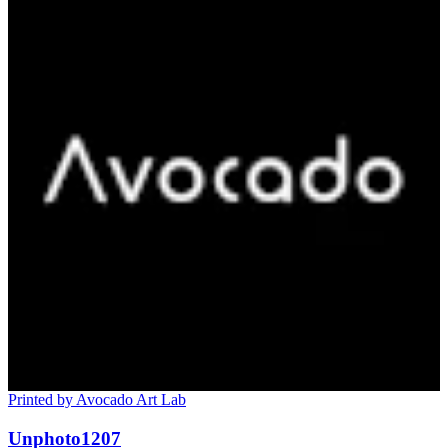
Printed by Avocado Art Lab
Unphoto1207