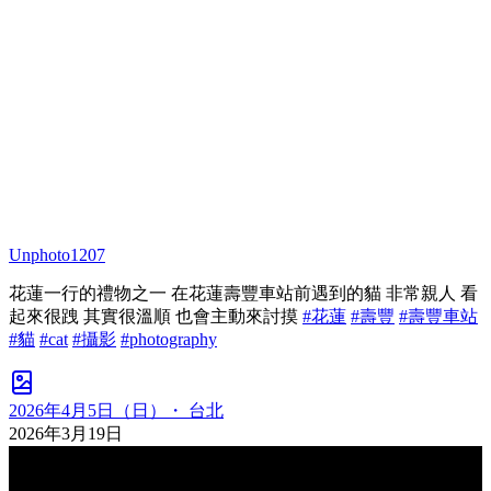
Unphoto1207
花蓮一行的禮物之一 在花蓮壽豐車站前遇到的貓 非常親人 看
起來很跩 其實很溫順 也會主動來討摸
#花蓮
#壽豐
#壽豐車站
#貓
#cat
#攝影
#photography
2026年4月5日（日）・ 台北
2026年3月19日