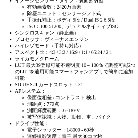
イメージセンサー・タイプ：裏面照射型
有効画素数：2420万画素
除塵ユニット：センサーシフト式
手振れ補正：ボディ 5段 / Dual.IS 2 6.5段
ISO：100-51200、デュアルネイティブISO
シンクロスキャン（静止画）
プロセッサ：ヴィーナスエンジン
ハイレゾモード（手持ち対応）
アスペクト比：4:3 / 3:2 / 16:9 / 1:1 / 65:24 / 2:1
ライカモノクローム
LUT 最大39登録可能不透明度 10～100％で調整可能2つ
のLUTを適用可能スマートフォンアプリで簡単に追加
可能
SD UHS-II カードスロット：×1
AFシステム：
像面位相差 / コントラスト 検出
測距点：779点
測距輝度範囲：-6~18EV
被写体認識：人物、動物、車、バイク
ドライブ性能：
電子シャッター：1/8000 - 60秒
連続撮影速度：電子 最大30コマ秒