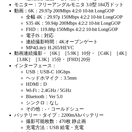
モニター：フリーアングルモニタ 3.0型 184万ドット
動画：6K：29.97p 200Mbps 4:2:0 10-bit LongGOP
全幅 4K：29.97p 150Mbps 4:2:2 10-bit LongGOP
S35 4K：59.94p 200Mbps 4:2:2 10-bit LongGOP
FHD：119.88p 150Mbps 4:2:2 10-bit LongGOP
電子IS：対応
連続撮影時間：4Kオープンゲート
MP4(Lite): H.265/HEVC
動画連続撮影・［6K］［5.9K］10分・［C4K］［4K］
［3.8K］［3.3K］15分・ [FHD] 20分
インターフェース：
USB：USB-C 10Gbps
ヘッドホマイク：3.5mm
HDMI：D
Wi-Fi：2.4GHz / 5GHz
Bluetooth：Ver 5.0
シンクロ：なし
その他：-・コールドシュー
バッテリー・タイプ：2200mAhバッテリー
撮影可能枚数：470枚 静止画
充電方法：USB 給電・充電