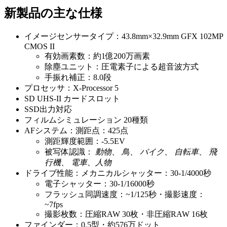
新製品の主な仕様
イメージセンサータイプ：43.8mm×32.9mm GFX 102MP
CMOS II
有効画素数：約1億200万画素
除塵ユニット：圧電素子による超音波方式
手振れ補正：8.0段
プロセッサ：X-Processor 5
SD UHS-II カードスロット
SSD出力対応
フィルムシミュレーション 20種類
AFシステム：測距点：425点
測距輝度範囲：-5.5EV
被写体認識：
動物
、
鳥
、
バイク
、
自転車
、
飛
行機
、
電車、人物
ドライブ性能：メカニカルシャッター：30-1/4000秒
電子シャッター：30-1/16000秒
フラッシュ同調速度：~1/125秒・撮影速度：
~7fps
撮影枚数：圧縮RAW 30枚・非圧縮RAW 16枚
ファインダー：0.5型・約576万ドット