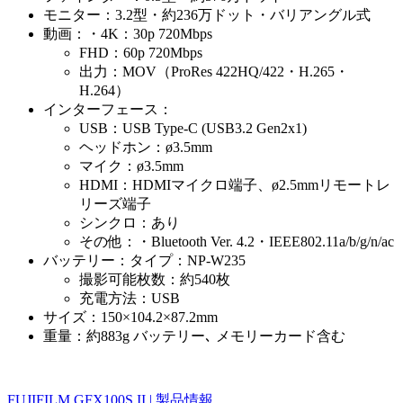
モニター：3.2型・約236万ドット・バリアングル式
動画：・4K：30p 720Mbps
FHD：60p 720Mbps
出力：MOV（ProRes 422HQ/422・H.265・
H.264）
インターフェース：
USB：USB Type-C (USB3.2 Gen2x1)
ヘッドホン：ø3.5mm
マイク：ø3.5mm
HDMI：HDMIマイクロ端子、ø2.5mmリモートレ
リーズ端子
シンクロ：あり
その他：・Bluetooth Ver. 4.2・IEEE802.11a/b/g/n/ac
バッテリー：タイプ：NP-W235
撮影可能枚数：約540枚
充電方法：USB
サイズ：150×104.2×87.2mm
重量：約883g バッテリー､ メモリーカード含む
FUJIFILM GFX100S II | 製品情報