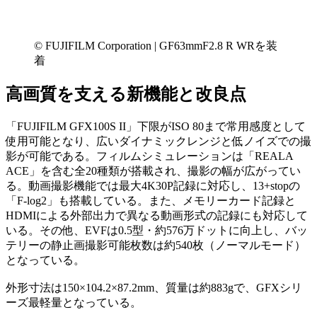
© FUJIFILM Corporation | GF63mmF2.8 R WRを装
着
高画質を支える新機能と改良点
「FUJIFILM GFX100S II」下限がISO 80まで常用感度として
使用可能となり、広いダイナミックレンジと低ノイズでの撮
影が可能である。フィルムシミュレーションは「REALA
ACE」を含む全20種類が搭載され、撮影の幅が広がってい
る。動画撮影機能では最大4K30P記録に対応し、13+stopの
「F-log2」も搭載している。また、メモリーカード記録と
HDMIによる外部出力で異なる動画形式の記録にも対応して
いる。その他、EVFは0.5型・約576万ドットに向上し、バッ
テリーの静止画撮影可能枚数は約540枚（ノーマルモード）
となっている。
外形寸法は150×104.2×87.2mm、質量は約883gで、GFXシリ
ーズ最軽量となっている。