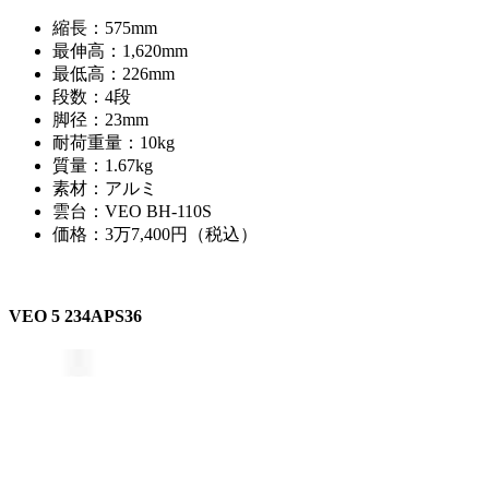
縮長：575mm
最伸高：1,620mm
最低高：226mm
段数：4段
脚径：23mm
耐荷重量：10kg
質量：1.67kg
素材：アルミ
雲台：VEO BH-110S
価格：3万7,400円（税込）
VEO 5 234APS36