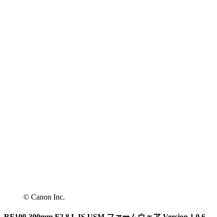
© Canon Inc.
RF100-300mm F2.8 L IS USM ファームウェア Version 1.0.6