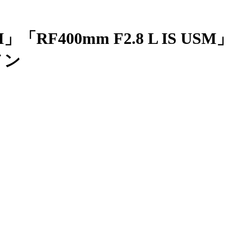
S USM」「RF400mm F2.8 L
ノン