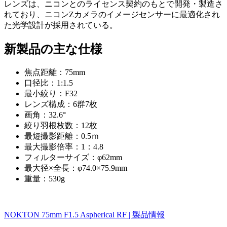
レンズは、ニコンとのライセンス契約のもとで開発・製造さ
れており、ニコンZカメラのイメージセンサーに最適化され
た光学設計が採用されている。
新製品の主な仕様
焦点距離：75mm
口径比：1:1.5
最小絞り：F32
レンズ構成：6群7枚
画角：32.6°
絞り羽根枚数：12枚
最短撮影距離：0.5ｍ
最大撮影倍率：1：4.8
フィルターサイズ：φ62mm
最大径×全長：φ74.0×75.9mm
重量：530g
NOKTON 75mm F1.5 Aspherical RF | 製品情報