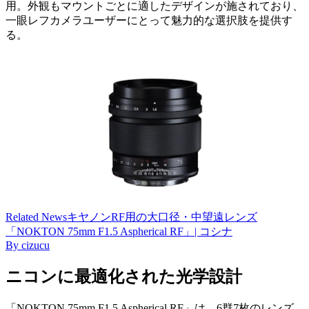
用。外観もマウントごとに適したデザインが施されており、
一眼レフカメラユーザーにとって魅力的な選択肢を提供す
る。
Related
News
キヤノンRF用の大口径・中望遠レンズ
「NOKTON 75mm F1.5 Aspherical RF」| コシナ
By
cizucu
ニコンに最適化された光学設計
「NOKTON 75mm F1.5 Aspherical RF」は、6群7枚のレンズ