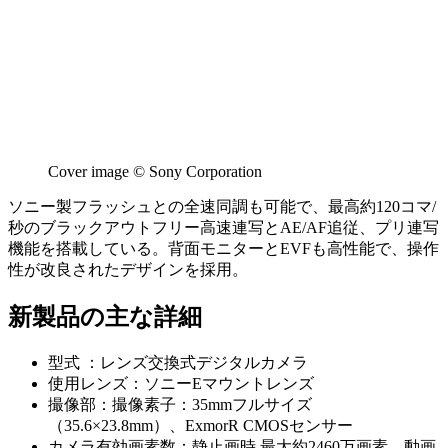
Cover image © Sony Corporation
ソニー製フラッシュとの全速同調も可能で、最高約120コマ/
秒のブラックアウトフリー高速連写とAE/AF追従、プリ連写
機能を搭載している。背面モニターとEVFも高性能で、操作
性が改良されたデザインを採用。
新製品の主な詳細
型式 ：レンズ交換式デジタルカメラ
使用レンズ：ソニーEマウントレンズ
撮像部：撮像素子：35mmフルサイズ
（35.6×23.8mm）、ExmorR CMOSセンサー
カメラ有効画素数：静止画時 最大約2460万画素、動画