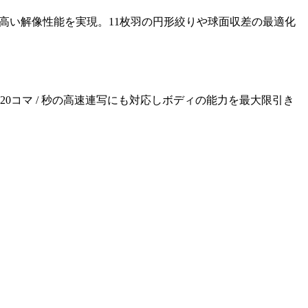
高い解像性能を実現。11枚羽の円形絞りや球面収差の最適化
20コマ / 秒の高速連写にも対応しボディの能力を最大限引き