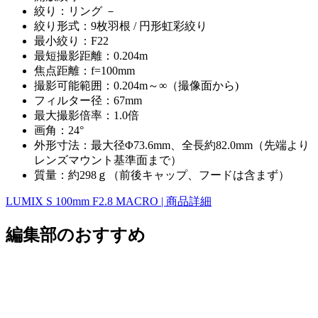
絞り：リング －
絞り形式：9枚羽根 / 円形虹彩絞り
最小絞り：F22
最短撮影距離：0.204m
焦点距離：f=100mm
撮影可能範囲：0.204m～∞（撮像面から)
フィルター径：67mm
最大撮影倍率：1.0倍
画角：24°
外形寸法：最大径Φ73.6mm、全長約82.0mm（先端より
レンズマウント基準面まで）
質量：約298ｇ（前後キャップ、フードは含まず）
LUMIX S 100mm F2.8 MACRO | 商品詳細
編集部のおすすめ