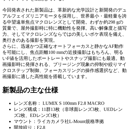
今回発表された新製品は、革新的な光学設計と新開発のデュ
アルフェイズリニアモータを採用し、世界最小・最軽量を誇
る中望遠単焦点マクロレンズとして開発。わずか約298 gの
質量で、屋外撮影時に特に機動性を発揮。高い解像度と描写
力、そしてマクロレンズならではの美しいボケ表現を備え、
奥行きのある撮影を実現。
さらに、迅速かつ正確なオートフォーカスと静かなAF動作
を可能にし、焦点距離100 mmの近接撮影はもちろん、明る
いF値を活用したポートレートやスナップ撮影にも最適。動
画撮影時に発揮される、ブリージング現象の抑制や絞りマイ
クロステップ制御、フォーカスリングの操作感選択など、動
画撮影に適した高性能を搭載しています。
新製品の主な仕様
レンズ名称： LUMIX S 100mm F2.8 MACRO
レンズ構成：11群13枚（非球面レンズ3枚、UEDレン
ズ2枚、EDレンズ1枚）
マウント：ライカカメラ社L-Mount規格準拠
開放絞り：F2.8