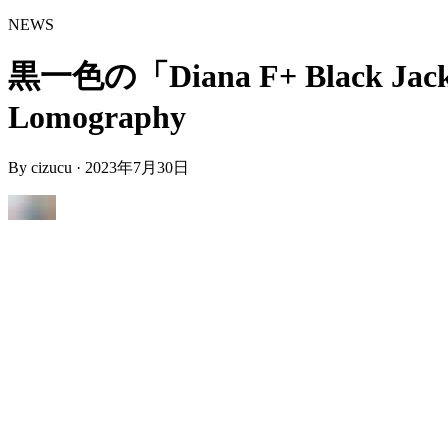
NEWS
黒一色の「Diana F+ Black Ja
Lomography
By
cizucu
·
2023年7月30日