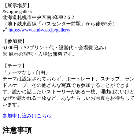
【展示場所】
&vogue gallery
北海道札幌市中央区南3条東2-6-2
（地下鉄東西線「バスセンター前駅」から徒歩5分）
🔗
https://www.and-v.co.jp/gallery/
【参加費】
6,000円（A2プリント代・設営代・会場費 込み）
※ 展示の観覧・入場は無料です。
【テーマ】
「テーマなし / 自由」
テーマは設定されておらず、ポートレート、スナップ、ラン
ドスケープ、その他どんな写真でも参加することができま
す。誰かに話したいストーリーがある一枚、理由はないけど
なぜか惹かれる一枚など、あなたらしいお写真をお待ちして
います。
参加申し込みはこちら
注意事項