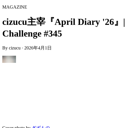
MAGAZINE
cizucu主宰『April Diary '26』|
Challenge #345
By
cizucu
·
2026年4月1日
Cover photo by
ぎずもの