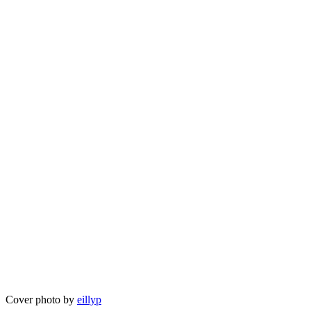
Cover photo by
eillyp