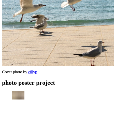
Cover photo by
eillyp
photo poster project