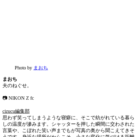
Photo by
まおち
まおち
夫のねぐせ。
📷 NIKON Z fc
cizucu編集部
思わず笑ってしまうような寝癖に、そこで紡がれている暮ら
しの温度が滲みます。シャッターを押した瞬間に交わされた
言葉や、こぼれた笑い声までもが写真の奥から聞こえてきそ
うです。身近な場所だからこそ、小さな変化に気づける距離