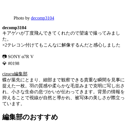
Photo by
decomp3104
decomp3104
キアゲハが丁度飛んできてくれたので望遠で撮ってみまし
た。
×2テレコン付けてもこんなに解像するんだと感心しました
📷 SONY α7R V
💎 #0198
cizucu編集部
蝶が葉先にとまり、細部まで観察できる貴重な瞬間を見事に
捉えた一枚。羽の質感や柔らかな毛並みまで克明に写し出さ
れ、小さな生命の息づかいが伝わってきます。背景の情報を
抑えることで視線が自然と導かれ、被写体の美しさが際立っ
ています。
編集部のおすすめ