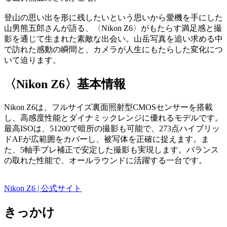
登山の思い出を形に残したいという思いから愛機を手にした
山男熊五郎さんが語る、〈Nikon Z6〉がもたらす満足感と撮
影を通じて生まれた素敵な出会い。山岳写真を追い求める中
で訪れた感動の瞬間と、カメラが人生にもたらした変化につ
いて迫ります。
〈Nikon Z6〉基本情報
Nikon Z6は、フルサイズ裏面照射型CMOSセンサーを搭載
し、高感度性能とダイナミックレンジに優れるモデルです。
最高ISOは、51200で暗所の撮影も可能で、273点ハイブリッ
ドAFが広範囲をカバーし、被写体を正確に捉えます。ま
た、5軸手ブレ補正で安定した撮影も実現します。バランス
の取れた性能で、オールラウンドに活躍する一台です。
Nikon Z6 | 公式サイト
きっかけ