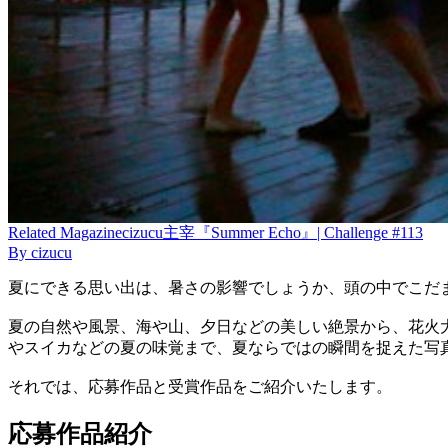
Related
Magazine
cizucu主宰『Summer Echo』| Challenge #113
By
cizucu
夏にできる思い出は、暑さの影響でしょうか、頭の中でこだ
夏の自然や風景、海や山、夕日などの美しい絶景から、花火
やスイカなどの夏の味覚まで、夏ならではの瞬間を捉えた写
それでは、応募作品と受賞作品をご紹介いたします。
応募作品紹介