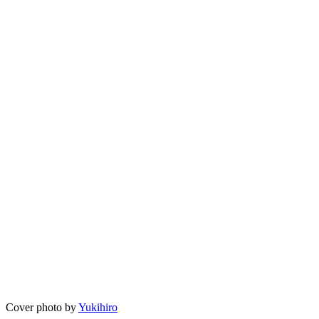
Cover photo by
Yukihiro