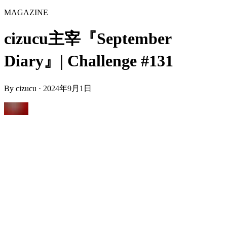
MAGAZINE
cizucu主宰『September
Diary』| Challenge #131
By
cizucu
·
2024年9月1日