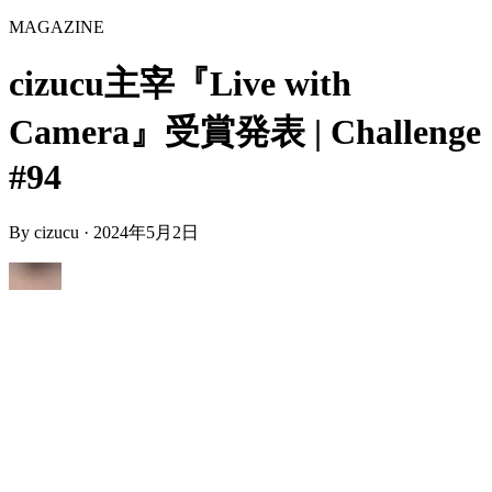
MAGAZINE
cizucu主宰『Live with
Camera』受賞発表 | Challenge
#94
By
cizucu
·
2024年5月2日