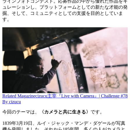
ラインフォトコンテスト。応募作品の中から優れた作品をキ
ュレーションし、プラットフォームとしての新たな才能の発
掘、そして、コミュニティとしての支援を目的としていま
す。
Related
Magazine
cizucu主宰『Live with Camera』| Challenge #78
By
cizucu
今回のテーマは、
〈カメラと共に生きる〉
です。
1839年3月19日、ルイ・ジャック・マンデ・ダゲールが写真
機を発明しました。それから185年間、多くの人がカメラと