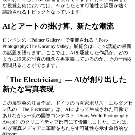
む視覚芸術においては、AIがもたらす可能性と課題が熱く
議論されるトピックとなっています。
AIとアートの掛け算、新たな潮流
ロンドンの〈Palmer Gallery〉で開催される「Post-
Photography: The Uncanny Valley」展覧会は、この話題の最新
の話題を語ります。ここでは、AIを駆使した作品が、どの
ように従来の写真の概念を再定義しているのか、その一端を
垣間見ることができます。
「The Electrician」— AIが創り出した
新たな写真表現
この展覧会の注目作品、ドイツの写真家ボリス・エルダグセ
ン氏の「The Electrician」は、AIによって生成された画像で
ありながら一流の国際コンテスト〈Sony World Photography
Award〉のクリエイティブ部門にて優勝しました。これは、
AIが写真メディアに革新をもたらす可能性を示す象徴的な
例です。