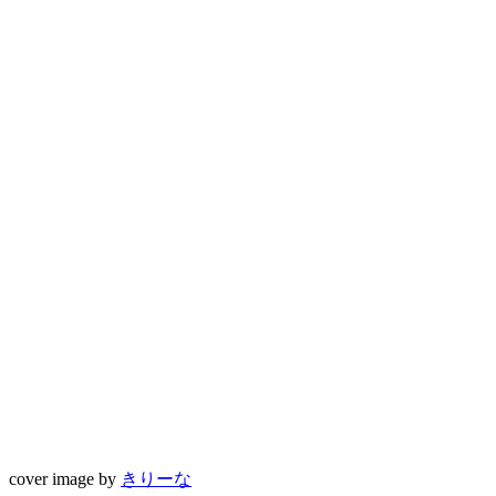
cover image by
きりーな