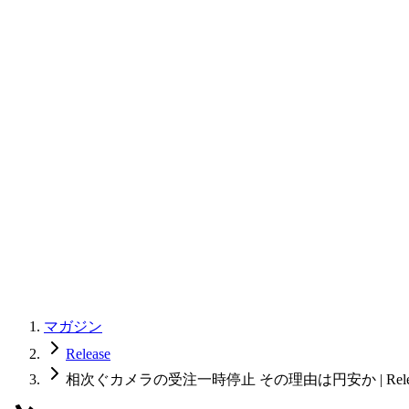
マガジン
Release
相次ぐカメラの受注一時停止 その理由は円安か | Releas