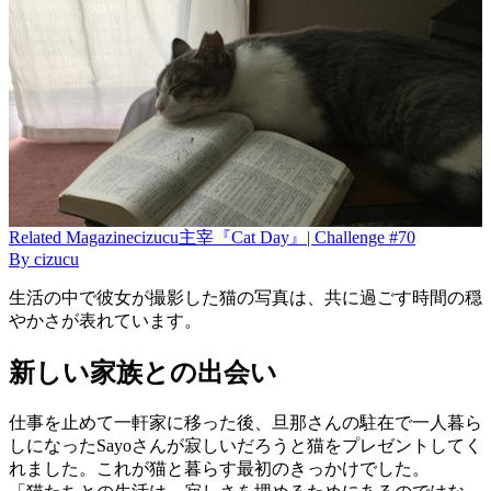
Related
Magazine
cizucu主宰『Cat Day』| Challenge #70
By
cizucu
生活の中で彼女が撮影した猫の写真は、共に過ごす時間の穏
やかさが表れています。
新しい家族との出会い
仕事を止めて一軒家に移った後、旦那さんの駐在で一人暮ら
しになったSayoさんが寂しいだろうと猫をプレゼントしてく
れました。これが猫と暮らす最初のきっかけでした。