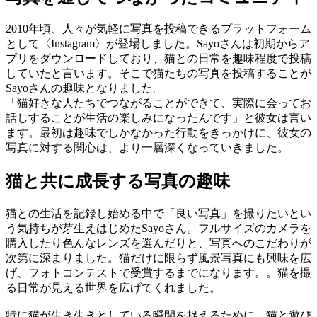
2010年頃、人々が気軽に写真を投稿できるプラットフォーム
として〈Instagram〉が登場しました。Sayoさんは初期からア
プリをダウンロードしており、猫との日常を趣味程度で投稿
していたと言います。そこで猫たちの写真を投稿することが
Sayoさんの趣味となりました。
「猫好きな人たちでつながることができて、実際に会ってお
話しすることが生活の楽しみになったんです」と彼女は言い
ます。最初は趣味でしかなかった行動をきっかけに、彼女の
写真に対する関心は、より一層深くなっていきました。
猫と共に成長する写真の趣味
猫との生活を記録し始める中で「良い写真」を撮りたいとい
う気持ちが芽生えはじめたSayoさん。フルサイズのカメラを
購入したり色んなレンズを選んだりと、写真へのこだわりが
次第に深まりました。猫だけに限らず風景写真にも興味を広
げ、フォトコンテストで受賞するまでになります。。猫を撮
る日常が見える世界を広げてくれました。
特に猫が生き生きとしている瞬間を捉えるために、猫と遊び