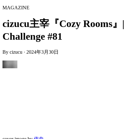
MAGAZINE
cizucu主宰『Cozy Rooms』|
Challenge #81
By
cizucu
·
2024年3月30日
cover image by
侑奈