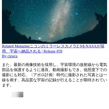
Related
Magazine
ニコンのミラーレスカメラZ 9をNASAが採
用、宇宙へ納品される | Release #59
By
cizucu
また、最新の画像技術を採用し、宇宙環境の放射線から電気
部品を保護するように過良。動画撮影もでき、低照度下での
撮影にも対応。〈アポロ計画〉時代に撮影された写真とは一
線を画す、高品質な宇宙の記録が行えることが期待されてい
ます。