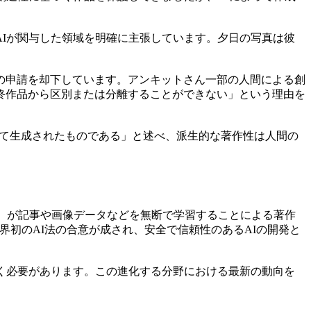
Iが関与した領域を明確に主張しています。夕日の写真は彼
の申請を却下しています。アンキットさん一部の人間による創
終作品から区別または分離することができない」という理由を
って生成されたものである」と述べ、派生的な著作性は人間の
知能）が記事や画像データなどを無断で学習することによる著作
界初のAI法の合意が成され、安全で信頼性のあるAIの開発と
く必要があります。この進化する分野における最新の動向を