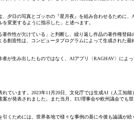
は、夕日の写真とゴッホの『星月夜』を組み合わせるために、A
ルを変更するように指示した」と述べます。
る著作性が欠けている」と判断し、繰り返し作品の著作権登録
よる創造性は、コンピュータプログラムによって生成された最
者が生み出したものではなく、AIアプリ〈RAGHAV〉によ
。
れています。2023年11月20日、文化庁では生成AI（人工
素案が発表されました。また当月、EU理事会や欧州議会でも世
線を引くためには、世界各地で様々な事例の基に今後も論議が続