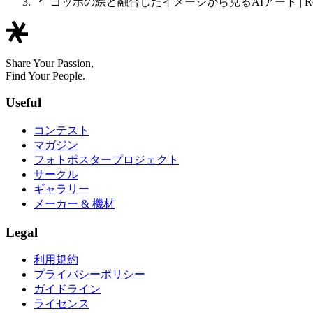
ゴッホの絵と融合したイメージから見るAIアート | Relea
Share Your Passion,
Find Your People.
Useful
コンテスト
マガジン
フォトポスタープロジェクト
サークル
ギャラリー
メーカー & 機材
Legal
利用規約
プライバシーポリシー
ガイドライン
ライセンス