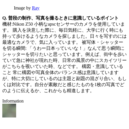
Image by
Ray
Q. 普段の制作、写真を撮るときに意識しているポイント
機材:Nikon Z50 小柄なapscセンサーのカメラを使用していま
す。 購入を決意した際に、毎日気軽に、大学に行く時にも
持って歩けるようなカメラを探しました。日々を写すのには
最適なカメラで、気に入っています。 被写体・シャッター
を切る瞬間: 「うわー日本っていいな！」なんて思う瞬間に
シャッターを切りたいと思っています。例えば、街中を歩い
ていて急に神社が現れた時、日常の風景の中にスカイツリー
がこちらを覗いていた時、などです。 構図・意識している
こと 常に構図や写真全体のバランス感は意識しています
が、特に大切にしているのは主題と副題の混ざり合い、もし
くは対比です。自分が素敵だと感じたものを1枚の写真でど
のように伝えるか、これからも精進します。
Information